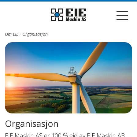
Till sidans huvudinnehåll
Om EIE
Organisasjon
Organisasjon
EIE Maskin AS er 100 % eid av EIE Maskin AB,