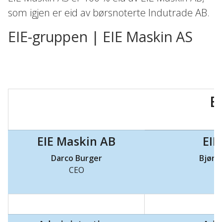
som igjen er eid av børsnoterte Indutrade AB.
EIE-gruppen | EIE Maskin AS
E
EIE Maskin AB
EIE
Darco Burger
Bjørn
CEO