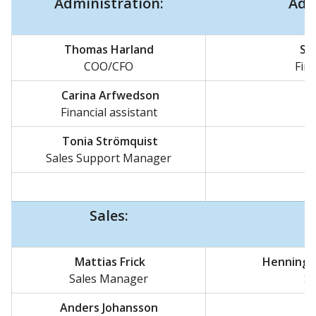
Administration:
Adm
Thomas Harland
Si
COO/CFO
Fina
Carina Arfwedson
Financial assistant
Tonia Strömquist
Sales Support Manager
Sales:
Mattias Frick
Henning 
Sales Manager
Sa
Anders Johansson