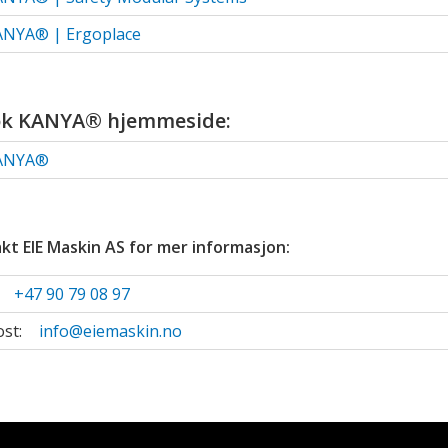
ANYA® | Ergoplace
øk KANYA® hjemmeside:
ANYA®
kt EIE Maskin AS for mer informasjon:
:
+47 90 79 08 97
ost:
info@eiemaskin.no