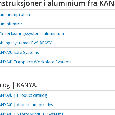
struksjoner i aluminium fra KA
uminiumprofiler
luminiumrør
S-rørlåsningssystem i aluminium
oblingssystemet PVS®EASY
ANYA® Safe Systems
ANYA® Ergoplace Workplace Systems
alog | KANYA:
ANYA
®
| Product catalog
NYA® | Aluminium profiles
ANYA® | Safety Modular Systems