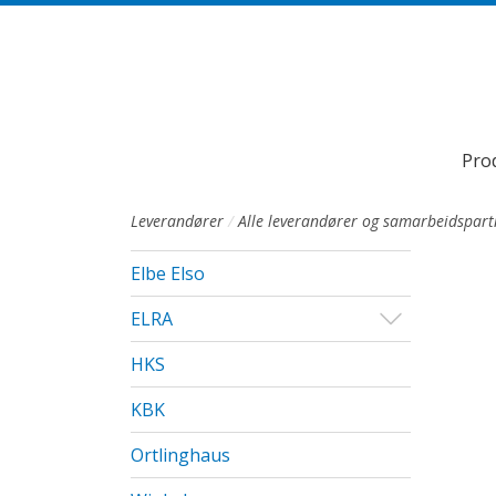
Till sidans huvudinnehåll
Pro
Leverandører
Alle leverandører og samarbeidspart
Elbe Elso
Visa/Göm u
ELRA
HKS
KBK
Ortlinghaus