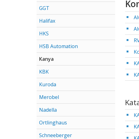
Kon
GGT
Al
Halifax
A
HKS
RV
HSB Automation
K
Kanya
K
KBK
K
Kuroda
Merobel
Kat
Nadella
K
Ortlinghaus
KA
Schneeberger
K