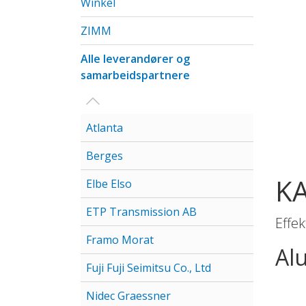
Winkel
ZIMM
Alle leverandører og
samarbeidspartnere
Visa/Göm undermeny
Atlanta
Berges
K
Elbe Elso
ETP Transmission AB
Effek
Framo Morat
Alu
Fuji Fuji Seimitsu Co., Ltd
Nidec Graessner