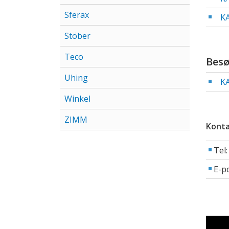
Sferax
K
Stöber
Teco
Bes
Uhing
K
Winkel
ZIMM
Konta
Tel
E-p