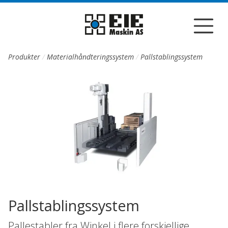
Till sidans huvudinnehåll
Produkter
Materialhåndteringssystem
Pallstablingssystem
Pallstablingssystem
Pallestabler fra Winkel i flere forskjellige