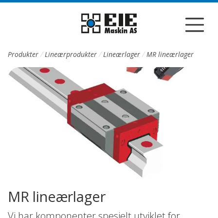
Till sidans huvudinnehåll
Produkter
Lineærprodukter
Lineærlager
MR lineærlager
MR lineærlager
Vi har komponenter spesielt utviklet for