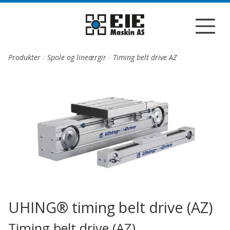
Till sidans huvudinnehåll
Produkter
Spole og lineærgir
Timing belt drive AZ
UHING® timing belt drive (AZ)
Timing belt drive (AZ)